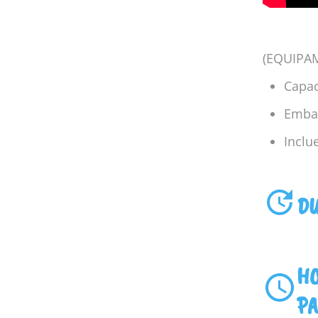
(EQUIPA
Capac
Emba
Inclu
DU
HO
PA